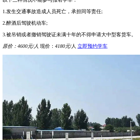
1.发生交通事故造成人员死亡，承担同等责任;
2.醉酒后驾驶机动车;
3.被吊销或者撤销驾驶证未满十年的不得申请大中型客货车。
原价：
4600元
/人
现价：
4180元
/人
立即预约学车