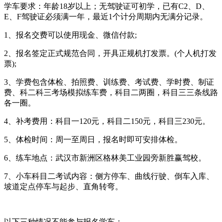
学车要求：年龄18岁以上；无驾驶证可初学，已有C2、D、
E、F驾驶证必须满一年，最近1个计分周期内无满分记录。
1、报名交费可以使用现金、微信付款;
2、报名签定正式规范合同，开具正规机打发票。(个人机打发
票);
3、学费包含体检、拍照费、训练费、考试费、学时费、制证
费、科二科三考场模拟练车费，科目二两圈，科目三三条线路
各一圈。
4、补考费用：科目一120元，科目二150元，科目三230元。
5、体检时间：周一至周日，报名时即可安排体检。
6、练车地点：武汉市新洲区格林美工业园旁新胜赢驾校。
7、小车科目二考试内容：侧方停车、曲线行驶、倒车入库、
坡道定点停车与起步、直角转弯。
以下三种情况不能参与报名学车：