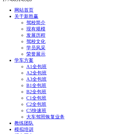
网站首页
关于新胜赢
驾校简介
现有规模
发展历程
驾校文化
学员风采
荣誉展示
学车方案
A1全包班
A2全包班
A3全包班
B1全包班
B2全包班
C1全包班
C2全包班
C5快速班
大车驾照恢复业务
教练团队
模拟培训