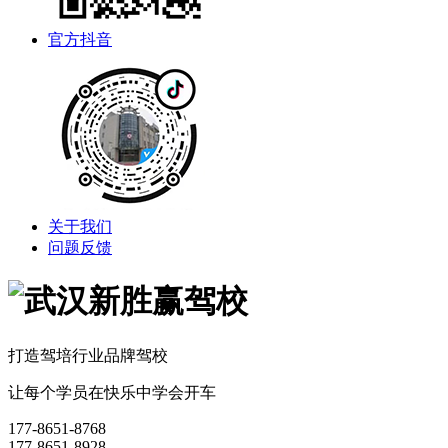
官方抖音
关于我们
问题反馈
打造驾培行业
品牌驾校
让每个学员在快乐中学会开车
177-8651-8768
177-8651-8928