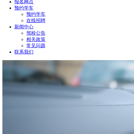
报名网点
预约学车
预约学车
在线招聘
新闻中心
驾校公告
相关政策
常见问题
联系我们