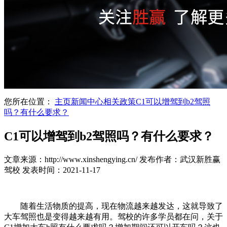
您所在位置：
主页
新闻中心
相关政策
C1可以增驾到b2驾照
吗？有什么要求？
C1可以增驾到b2驾照吗？有什么要求？
文章来源：http://www.xinshengying.cn/
发布作者：武汉新胜赢
驾校
发表时间：2021-11-17
随着生活物质的提高，现在物流越来越发达，这就导致了
大车驾照也是变得越来越有用。驾校的许多学员都在问，关于