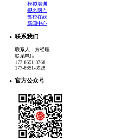
模拟培训
报名网点
驾校在线
新闻中心
联系我们
联系人：方经理
联系电话
177-8651-8768
177-8651-8928
官方公众号