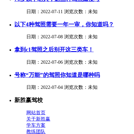
日期：2022-07-11
浏览次数：未知
以下4种驾照需要一年一审，你知道吗？
日期：2022-07-08
浏览次数：未知
拿到c1驾照之后别开这三类车！
日期：2022-07-06
浏览次数：未知
号称“万能”的驾照你知道是哪种吗
日期：2022-07-04
浏览次数：未知
新胜赢驾校
网站首页
关于新胜赢
学车方案
教练团队