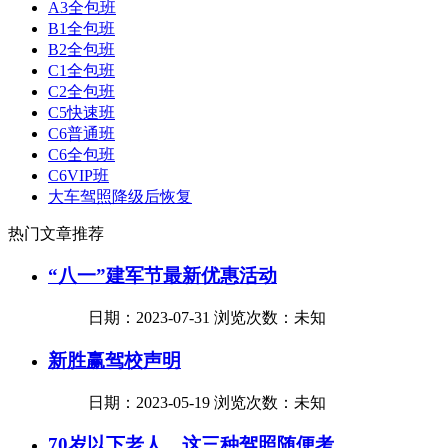
A3全包班
B1全包班
B2全包班
C1全包班
C2全包班
C5快速班
C6普通班
C6全包班
C6VIP班
大车驾照降级后恢复
热门文章推荐
“八一”建军节最新优惠活动
日期：2023-07-31
浏览次数：未知
新胜赢驾校声明
日期：2023-05-19
浏览次数：未知
70岁以下老人，这三种驾照随便考